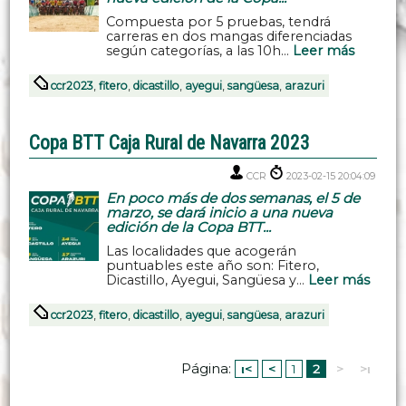
Compuesta por 5 pruebas, tendrá
carreras en dos mangas diferenciadas
según categorías, a las 10h...
Leer más
ccr2023
,
fitero
,
dicastillo
,
ayegui
,
sangüesa
,
arazuri
Copa BTT Caja Rural de Navarra 2023
CCR
2023-02-15 20:04:09
En poco más de dos semanas, el 5 de
marzo, se dará inicio a una nueva
edición de la Copa BTT...
Las localidades que acogerán
puntuables este año son: Fitero,
Dicastillo, Ayegui, Sangüesa y...
Leer más
ccr2023
,
fitero
,
dicastillo
,
ayegui
,
sangüesa
,
arazuri
Página:
ι<
<
1
2
>
>ι