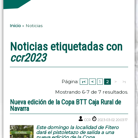
Inicio
»
Noticias
Noticias etiquetadas con
ccr2023
Página:
ι<
<
1
2
>
>ι
Mostrando 6-7 de 7 resultados.
Nueva edición de la Copa BTT Caja Rural de
Navarra
CCR
2023-03-02 20:03:17
Este domingo la localidad de Fitero
dará el pistoletazo de salida a una
nueva edición de la Copa...