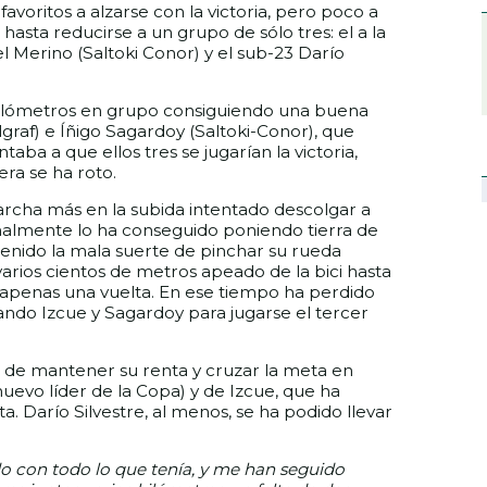
favoritos a alzarse con la victoria, pero poco a
hasta reducirse a un grupo de sólo tres: el a la
el Merino (Saltoki Conor) y el sub-23 Darío
kilómetros en grupo consiguiendo una buena
graf) e Íñigo Sagardoy (Saltoki-Conor), que
aba a que ellos tres se jugarían la victoria,
era se ha roto.
rcha más en la subida intentado descolgar a
nalmente lo ha conseguido poniendo tierra de
tenido la mala suerte de pinchar su rueda
varios cientos de metros apeado de la bici hasta
de apenas una vuelta. En ese tiempo ha perdido
ndo Izcue y Sagardoy para jugarse el tercer
z de mantener su renta y cruzar la meta en
nuevo líder de la Copa) y de Izcue, que ha
. Darío Silvestre, al menos, se ha podido llevar
o con todo lo que tenía, y me han seguido