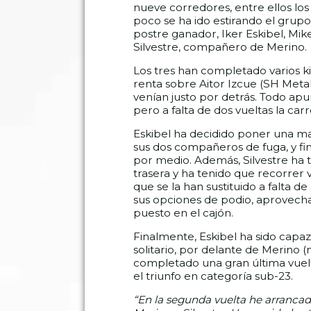
nueve corredores, entre ellos los 
poco se ha ido estirando el grupo 
postre ganador, Iker Eskibel, Mik
Silvestre, compañero de Merino.
Los tres han completado varios 
renta sobre Aitor Izcue (SH Metal
venían justo por detrás. Todo apunt
pero a falta de dos vueltas la carr
Eskibel ha decidido poner una ma
sus dos compañeros de fuga, y fi
por medio. Además, Silvestre ha 
trasera y ha tenido que recorrer 
que se la han sustituido a falta 
sus opciones de podio, aprovecha
puesto en el cajón.
Finalmente, Eskibel ha sido capa
solitario, por delante de Merino (
completado una gran última vuelta
el triunfo en categoría sub-23.
“En la segunda vuelta he arrancad