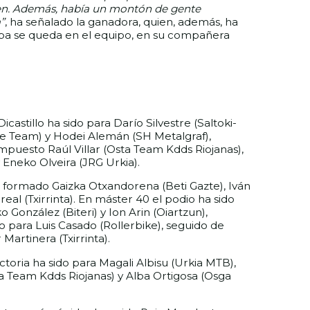
en. Además, había un montón de gente
”
, ha señalado la ganadora, quien, además, ha
Copa se queda en el equipo, en su compañera
castillo ha sido para Darío Silvestre (Saltoki-
ke Team) y Hodei Alemán (SH Metalgraf),
mpuesto Raúl Villar (Osta Team Kdds Riojanas),
 Eneko Olveira (JRG Urkia).
n formado Gaizka Otxandorena (Beti Gazte), Iván
eal (Txirrinta). En máster 40 el podio ha sido
 González (Biteri) y Ion Arin (Oiartzun),
 para Luis Casado (Rollerbike), seguido de
r Martinera (Txirrinta).
ctoria ha sido para Magali Albisu (Urkia MTB),
 Team Kdds Riojanas) y Alba Ortigosa (Osga