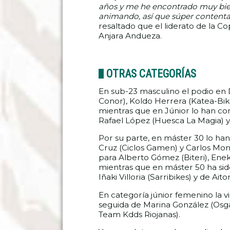
años y me he encontrado muy bi
animando, así que súper contenta
resaltado que el liderato de la 
Anjara Andueza.
OTRAS CATEGORÍAS
En sub-23 masculino el podio en Di
Conor), Koldo Herrera (Katea-Bi
mientras que en Júnior lo han co
Rafael López (Huesca La Magia) y
Por su parte, en máster 30 lo ha
Cruz (Ciclos Gamen) y Carlos Monr
para Alberto Gómez (Biteri), Eneko
mientras que en máster 50 ha sido
Iñaki Villoria (Sarribikes) y de Aito
En categoría júnior femenino la vi
seguida de Marina González (Osga
Team Kdds Riojanas).