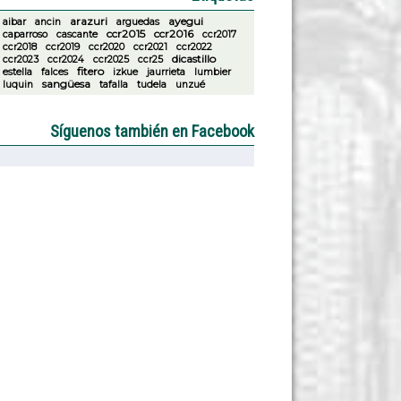
arazuri
ayegui
aibar
ancin
arguedas
ccr2015
ccr2016
caparroso
cascante
ccr2017
ccr2018
ccr2019
ccr2020
ccr2021
ccr2022
dicastillo
ccr2023
ccr2024
ccr2025
ccr25
fitero
estella
falces
izkue
jaurrieta
lumbier
sangüesa
luquin
tafalla
tudela
unzué
Síguenos también en Facebook