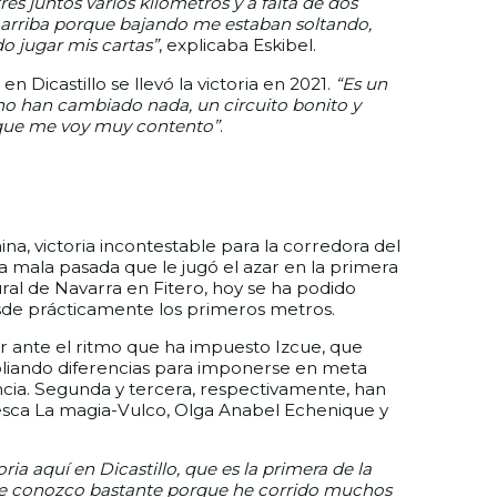
res juntos varios kilómetros y a falta de dos
a arriba porque bajando me estaban soltando,
o jugar mis cartas”
, explicaba Eskibel.
 Dicastillo se llevó la victoria en 2021.
“Es un
no han cambiado nada, un circuito bonito y
 que me voy muy contento”
.
na, victoria incontestable para la corredora del
a mala pasada que le jugó el azar en la primera
al de Navarra en Fitero, hoy se ha podido
esde prácticamente los primeros metros.
r ante el ritmo que ha impuesto Izcue, que
liando diferencias para imponerse en meta
ia. Segunda y tercera, respectivamente, han
esca La magia-Vulco, Olga Anabel Echenique y
ia aquí en Dicastillo, que es la primera de la
que conozco bastante porque he corrido muchos