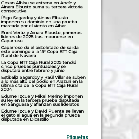
Gexan Albisu se estrena en Ancín y
Ainara Elbusto suma su tercera victoria
consecutiva
Íñigo Sagardoy y Ainara Elbusto
imponen su dominio en una prueba
marcada por el viento en Aibar
Eneit Vertiz y Ainara Elbusto, primeros
líderes de 2025 tras imponerse en
Caparroso
Caparroso da el pistoletazo de salida
este domingo a la 15ª Copa BTT Caja
Rural de Navarra
La Copa BTT Caja Rural 2025 tendrá
cinco pruebas puntuables y se
disputará entre febrero y junio
Estíbaliz Sagardoy y Raúl Villar se suben
a lo más alto del podio en Arazuri en la
última cita de la Copa BTT Caja Rural
2024
Edurne Izcue y Mikel Merino imponen
su ley en la tercera prueba disputada
en Sangüesa y afianzan sus lideratos
Edurne Izcue y David Puente se llevan
el gato al agua en la segunda prueba
disputada en Dicastillo
Etiquetas