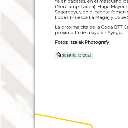
Ya en cadetes, en el masculino l
(Norclamp-Launa), Hugo Mayor (T
Sagardoy), y en el cadete femeni
López (Huesca La Magia) y Uxue 
La próxima cita de la Copa BTT Caj
próximo 14 de mayo en Ayegui.
Fotos: Itzalak Photografy
dicastillo
,
ccr2023