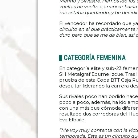
Merino y Silvestre. Hemos ido los t
vueltas he vuelto a arrancar haci
me estaba quedando, y he decidid
El vencedor ha recordado que ya en
circuito en el que prácticamente 
duro pero que se me da bien, así
CATEGORÍA FEMENINA
En categoría elite y sub-23 femeni
SH Metalgraf Edurne Izcue. Tras l
prueba de esta Copa BTT Caja Rur
desquitar liderando la carrera d
Sus rivales poco han podido hace
poco a poco, además, ha ido amp
con una más que cómoda diferenc
resultado dos corredoras del Hu
Eva Elbaile.
“Me voy muy contenta con la victor
temporada. Este es un circuito 