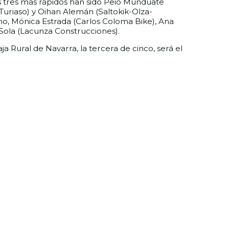
os tres más rápidos han sido Peio Munduate
uriaso) y Oihan Alemán (Saltokik-Olza-
no, Mónica Estrada (Carlos Coloma Bike), Ana
Sola (Lacunza Construcciones).
a Rural de Navarra, la tercera de cinco, será el