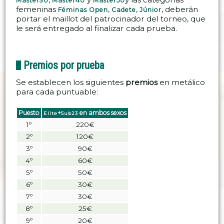
Máster30
Máster40
Máster50
femeninas
,
,
, deberán
Féminas Open
Cadete
Júnior
portar el maillot del patrocinador del torneo, que
le será entregado al finalizar cada prueba.
Premios por prueba
Se establecen los siguientes
premios
en metálico
para cada puntuable:
Puesto
+
en ambos sexos
Elite
Sub23
1º
220€
2º
120€
3º
90€
4º
60€
5º
50€
6º
30€
7º
30€
8º
25€
9º
20€