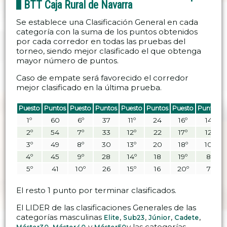
BTT Caja Rural de Navarra
Se establece una Clasificación General en cada
categoría con la suma de los puntos obtenidos
por cada corredor en todas las pruebas del
torneo, siendo mejor clasificado el que obtenga
mayor número de puntos.
Caso de empate será favorecido el corredor
mejor clasificado en la última prueba.
Puesto
Puntos
Puesto
Puntos
Puesto
Puntos
Puesto
Puntos
1º
60
6º
37
11º
24
16º
14
2º
54
7º
33
12º
22
17º
12
3º
49
8º
30
13º
20
18º
10
4º
45
9º
28
14º
18
19º
8
5º
41
10º
26
15º
16
20º
7
El resto 1 punto por terminar clasificados.
El LIDER de las clasificaciones Generales de las
categorías masculinas
,
,
,
,
Elite
Sub23
Júnior
Cadete
,
y
y las categorías