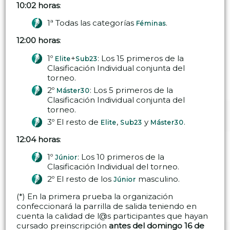
10:02 horas
:
1ª Todas las categorías
.
Féminas
12:00 horas
:
1º
+
: Los 15 primeros de la
Elite
Sub23
Clasificación Individual conjunta del
torneo.
2º
: Los 5 primeros de la
Máster30
Clasificación Individual conjunta del
torneo.
3º El resto de
,
y
.
Elite
Sub23
Máster30
12:04 horas
:
1º
: Los 10 primeros de la
Júnior
Clasificación Individual del torneo.
2º El resto de los
masculino.
Júnior
(*) En la primera prueba la organización
confeccionará la parrilla de salida teniendo en
cuenta la calidad de l@s participantes que hayan
cursado preinscripción
antes del domingo 16 de