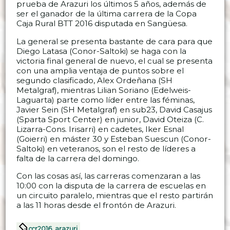
prueba de Arazuri los últimos 5 años, además de
ser el ganador de la última carrera de la Copa
Caja Rural BTT 2016 disputada en Sangüesa.
La general se presenta bastante de cara para que
Diego Latasa (Conor-Saltoki) se haga con la
victoria final general de nuevo, el cual se presenta
con una amplia ventaja de puntos sobre el
segundo clasificado, Alex Ordeñana (SH
Metalgraf), mientras Lilian Soriano (Edelweis-
Laguarta) parte como líder entre las féminas,
Javier Sein (SH Metalgraf) en sub23, David Casajus
(Sparta Sport Center) en junior, David Oteiza (C.
Lizarra-Cons. Irisarri) en cadetes, Iker Esnal
(Goierri) en máster 30 y Esteban Suescun (Conor-
Saltoki) en veteranos, son el resto de líderes a
falta de la carrera del domingo.
Con las cosas así, las carreras comenzaran a las
10:00 con la disputa de la carrera de escuelas en
un circuito paralelo, mientras que el resto partirán
a las 11 horas desde el frontón de Arazuri.
ccr2016
,
arazuri