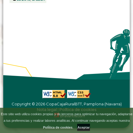
Copyright © 2026 CopaCajaRuralBTT, Pamplona (Navarra)
Nota legal
|
Política de cookies
Este sitio web utiliza cookies propias y de terceros para optimizar tu navegación, adaptarse
Bravantia.com
a tus preferencias y realizar labores analíticas. Al continuar navegando aceptas nuestra
Política de cookies
.
Aceptar